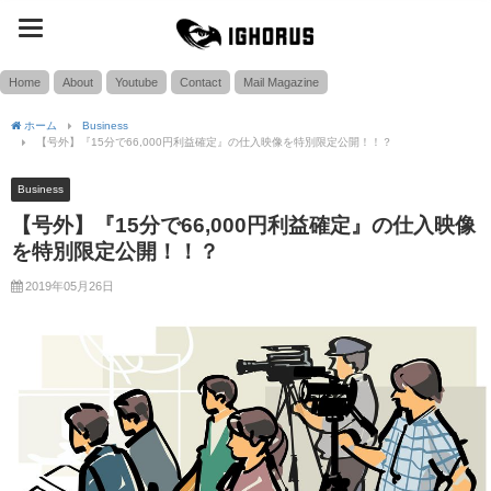
toggle
SEARCH
navigation
Home
About
Youtube
Contact
Mail Magazine
ホーム
Business
【号外】『15分で66,000円利益確定』の仕入映像を特別限定公開！！？
Business
【号外】『15分で66,000円利益確定』の仕入映像
を特別限定公開！！？
2019年05月26日