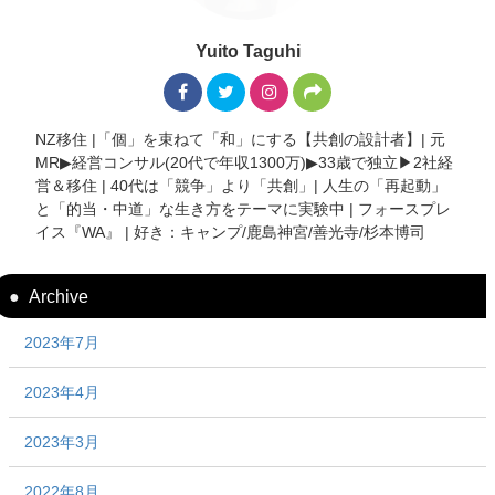
Yuito Taguhi
NZ移住 |「個」を束ねて「和」にする【共創の設計者】| 元
MR▶︎経営コンサル(20代で年収1300万)▶︎33歳で独立▶︎2社経
営＆移住 | 40代は「競争」より「共創」| 人生の「再起動」
と「的当・中道」な生き方をテーマに実験中 | フォースプレ
イス『WA』 | 好き：キャンプ/鹿島神宮/善光寺/杉本博司
Archive
2023年7月
2023年4月
2023年3月
2022年8月