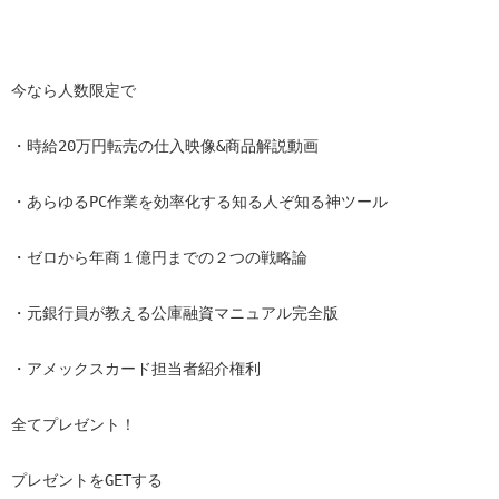
今なら人数限定で

・時給20万円転売の仕入映像&商品解説動画

・あらゆるPC作業を効率化する知る人ぞ知る神ツール

・ゼロから年商１億円までの２つの戦略論

・元銀行員が教える公庫融資マニュアル完全版

・アメックスカード担当者紹介権利

全てプレゼント！

プレゼントをGETする
