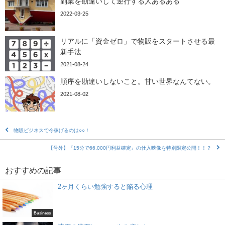
副業を勘違いして逆行する人あるある
2022-03-25
リアルに「資金ゼロ」で物販をスタートさせる最
新手法
2021-08-24
順序を勘違いしないこと。甘い世界なんてない。
2021-08-02
物販ビジネスで今稼げるのは○○！
【号外】『15分で66,000円利益確定』の仕入映像を特別限定公開！！？
おすすめの記事
2ヶ月くらい勉強すると陥る心理
Business