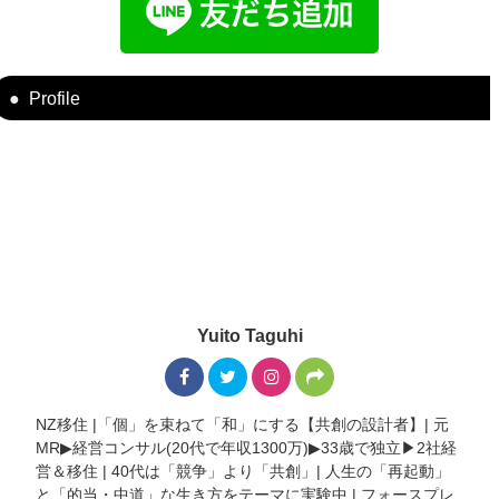
Profile
Yuito Taguhi
NZ移住 |「個」を束ねて「和」にする【共創の設計者】| 元
MR▶︎経営コンサル(20代で年収1300万)▶︎33歳で独立▶︎2社経
営＆移住 | 40代は「競争」より「共創」| 人生の「再起動」
と「的当・中道」な生き方をテーマに実験中 | フォースプレ