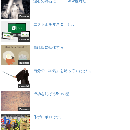
流石の流石に・・・やや疲れた
Business
エクセルをマスターせよ
Business
量は質に転化する
Business
自分の「本気」を疑ってください。
Basic skill
成功を妨げる5つの壁
Business
体ボロボロです。