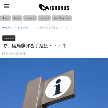
toggle
SEARCH
navigation
Home
About
Youtube
Contact
Mail Magazine
ホーム
Business
で、結局稼げる手法は・・・？
Business
で、結局稼げる手法は・・・？
2019年05月26日