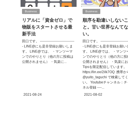
Business
Business
リアルに「資金ゼロ」で
順序を勘違いしない
物販をスタートさせる最
と。甘い世界なんて
新手法
い。
田口です。 ------------------------------
田口です。 -------------------------
- LINE@にも是非登録お願いしま
- LINE@にも是非登録お願い
す。 LINE@では、 ・マンツーマ
す。 LINE@では、 ・マンツ
ンでのやりとり（他の方に投稿は
ンでのやりとり（他の方に投
公開されません） ・気楽に...
公開されません） ・気楽に
Tipsを限定配信しています。
https://lin.ee/2ilk7OQ 携帯
@yuito_taguchi で検索し
い。 Youtubeチャンネル：
ネル登録 ----...
2021-08-24
2021-08-02