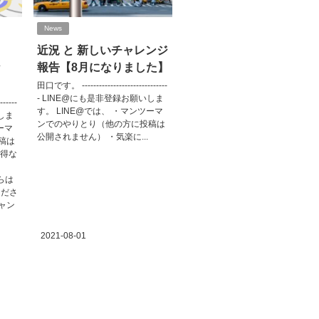
News
こ
近況 と 新しいチャレンジ
な
報告【8月になりました】
田口です。 ------------------------------
- LINE@にも是非登録お願いしま
-----
す。 LINE@では、 ・マンツーマ
しま
ンでのやりとり（他の方に投稿は
ーマ
公開されません） ・気楽に...
稿は
お得な
からは
てくださ
チャン
2021-08-01