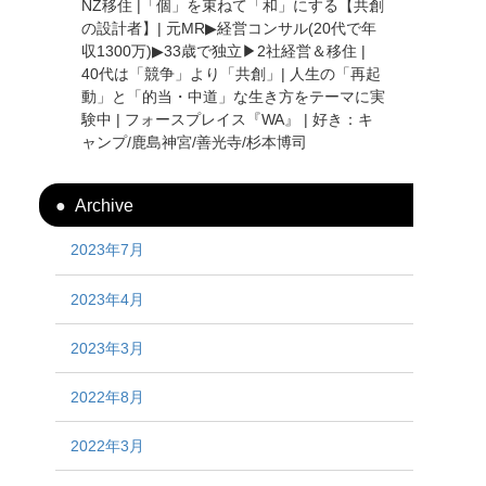
NZ移住 |「個」を束ねて「和」にする【共創
の設計者】| 元MR▶︎経営コンサル(20代で年
収1300万)▶︎33歳で独立▶︎2社経営＆移住 |
40代は「競争」より「共創」| 人生の「再起
動」と「的当・中道」な生き方をテーマに実
験中 | フォースプレイス『WA』 | 好き：キ
ャンプ/鹿島神宮/善光寺/杉本博司
Archive
2023年7月
2023年4月
2023年3月
2022年8月
2022年3月