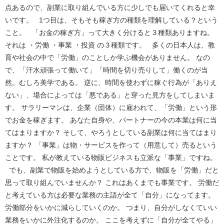
点あるので、副業に取り組んでいる方に少しでも届いてくれると幸
いです。 1つ目は、そもそも稼ぎ方の種類を理解している？という
こと。 「お金の稼ぎ方」って大きく分けると３種類ありますね。
それは ・労働 ・事業 ・投資 の３種類です。 多くの日本人は、教
育や社会の中で「労働」のことしか学ぶ機会がありません。 なの
で、「汗水頑張って働いて」「時間を切り売りして」働くのが当
然。むしろ美学である。 逆に、時間を使わずに稼ぐ行為が「ありえ
ない」、場合によっては「悪である」と穿った見方をしてしまいま
す。 サラリーマンは、企業（団体）に雇われて、「労働」という形
でお金を稼ぎます。 あなた自身や、パートナーの今の本業は何に当
てはまりますか？ そして、やろうとしている副業は何に当てはまり
ますか？ 「事業」は物・サービスを作って（用意して）売るという
ことです。 私が教えている物販ビジネスも立派な「事業」ですね。
でも、副業で物販を始めようとしている方で、物販を「労働」だと
思って取り組んでいませんか？ これはあくまでも事業です。 労働だ
と考えている方は必要な業務の主語が全て「自分」になってます。
労働部分をいかに減らしていくのか。 つまり、自分がしなくていい
業務をいかに外注化するのか。 ここを考えずに「自分が全てやる」