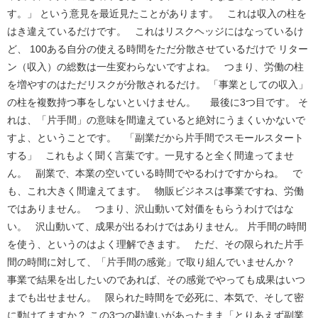
す。」 という意見を最近見たことがあります。 これは収入の柱を
はき違えているだけです。 これはリスクヘッジにはなっているけ
ど、 100ある自分の使える時間をただ分散させているだけで リター
ン（収入）の総数は一生変わらないですよね。 つまり、労働の柱
を増やすのはただリスクが分散されるだけ。 「事業としての収入」
の柱を複数持つ事をしないといけません。 最後に3つ目です。 そ
れは、「片手間」の意味を間違えていると絶対にうまくいかないで
すよ、ということです。 「副業だから片手間でスモールスタート
する」 これもよく聞く言葉です。一見すると全く間違ってませ
ん。 副業で、本業の空いている時間でやるわけですからね。 で
も、これ大きく間違えてます。 物販ビジネスは事業ですね、労働
ではありません。 つまり、沢山動いて対価をもらうわけではな
い。 沢山動いて、成果が出るわけではありません。 片手間の時間
を使う、というのはよく理解できます。 ただ、その限られた片手
間の時間に対して、「片手間の感覚」で取り組んでいませんか？
事業で結果を出したいのであれば、その感覚でやっても成果はいつ
までも出せません。 限られた時間をで必死に、本気で、そして密
に動けてますか？ この3つの勘違いがあったまま「とりあえず副業