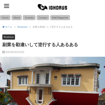
toggle
SEARCH
navigation
Home
About
Youtube
Contact
Mail Magazine
ホーム
Business
副業を勘違いして逆行する人あるある
Business
副業を勘違いして逆行する人あるある
2022年03月25日