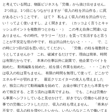
と考えている間は、物販ビジネスも「労働」から抜け出せません。
2つ目は、1つ目にもつながりますが「収入の柱を沢山作る」に罠
があるということです。 はて？ 私もよく収入の柱を沢山作りた
い！ってよく使いますし、よく聞きます。 （カッコよく言うとキャ
ッシュポイントを複数持つとかね・・） この考え自身に間違いは
ありません。今の時代、サラリー「だけ」を貰って生活すると言う
ことが不安定な世の中です。 柱は沢山持たないと・・・。 で、こ
の時に1つ目の話を思い出してください。 「労働」の柱を複数持と
うとしてませんか？ これ、破滅するだけです。理由は簡単。時間
は有限だからです。 本来の仕事以外に副業で、他企業でバイトを
始めた。 動画編集を始めた、絵を描く作業を始めた。 ・・・これで
は収入の柱は育ちません。 有限の時間を無理して使って、どこかで
エネルギーが切れます。 最近クリエイターの友人も増えました
が、独立に向けて動画編集を始めて、 お金が稼げてきたら本業をや
めて独立する、と言う流れは最高ですよね。 でも、これは労働か
ら事業へシフトしていると見せかけて、 好きでない労働から好きな
事での労働にシフトしただけ。 収入の柱も増えません。 「将来が
不安で、収入の柱を増やしたいから、いろいろなところで働いてま