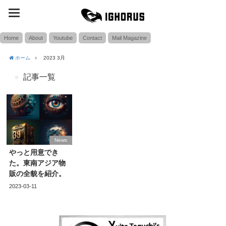
toggle
SEARCH
navigation
Home
About
Youtube
Contact
Mail Magazine
ホーム
2023 3月
記事一覧
News
やっと用意でき
た。東南アジア物
販の全貌を紹介。
2023-03-11