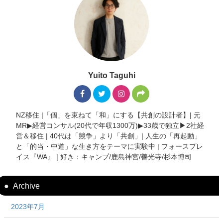
Yuito Taguhi
NZ移住 |「個」を束ねて「和」にする【共創の設計者】| 元
MR▶︎経営コンサル(20代で年収1300万)▶︎33歳で独立▶︎2社経
営＆移住 | 40代は「競争」より「共創」| 人生の「再起動」
と「的当・中道」な生き方をテーマに実験中 | フォースプレ
イス『WA』 | 好き：キャンプ/鹿島神宮/善光寺/杉本博司
Archive
2023年7月