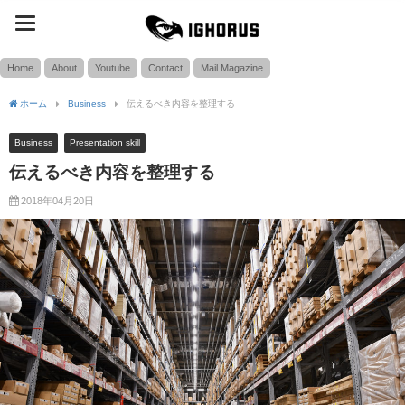
toggle
SEARCH
navigation
Home
About
Youtube
Contact
Mail Magazine
ホーム
Business
伝えるべき内容を整理する
Business
Presentation skill
伝えるべき内容を整理する
2018年04月20日