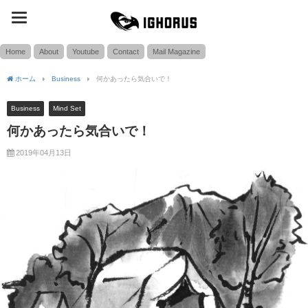
toggle
SEARCH
navigation
Home
About
Youtube
Contact
Mail Magazine
ホーム
Business
何かあったら気合いで！
Business
Mind Set
何かあったら気合いで！
2019年04月13日