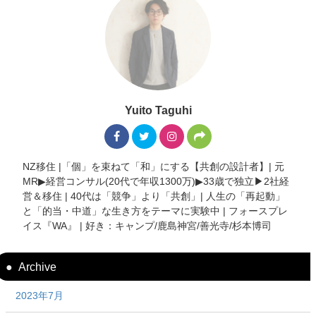
Yuito Taguhi
NZ移住 |「個」を束ねて「和」にする【共創の設計者】| 元
MR▶︎経営コンサル(20代で年収1300万)▶︎33歳で独立▶︎2社経
営＆移住 | 40代は「競争」より「共創」| 人生の「再起動」
と「的当・中道」な生き方をテーマに実験中 | フォースプレ
イス『WA』 | 好き：キャンプ/鹿島神宮/善光寺/杉本博司
Archive
2023年7月