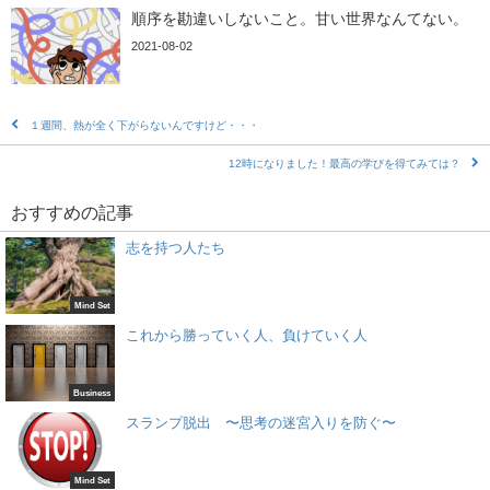
順序を勘違いしないこと。甘い世界なんてない。
2021-08-02
１週間、熱が全く下がらないんですけど・・・
12時になりました！最高の学びを得てみては？
おすすめの記事
志を持つ人たち
Mind Set
これから勝っていく人、負けていく人
Business
スランプ脱出 〜思考の迷宮入りを防ぐ〜
Mind Set