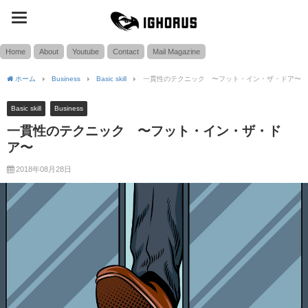
toggle
SEARCH
navigation
Home
About
Youtube
Contact
Mail Magazine
ホーム
Business
Basic skill
一貫性のテクニック 〜フット・イン・ザ・ドア〜
Basic skill
Business
一貫性のテクニック 〜フット・イン・ザ・ド
ア〜
2018年08月28日