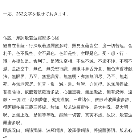
一応、262文字を載せておきます。
仏説・摩訶般若波羅蜜多心経
観自在菩薩・行深般若波羅蜜多時、照見五蘊皆空、度一切苦厄。舎
利子。色不異空、空不異色、色即是空、空即是色。受・想・行・
識・亦復如是。舎利子。是諸法空相、不生不滅、不垢不浄、不増不
減。是故空中、無色、無受想行識、無眼耳鼻舌身意、無色声香味触
法。無眼界、乃至、無意識界。無無明・亦無無明尽、乃至、無老
死、亦無老死尽。無苦・集・滅・道。無智、亦無得。以無所得故、
菩提薩埵、依般若波羅蜜多故、心無罣礙、無罣礙故、無有恐怖、遠
離・一切[注・顛倒夢想、究竟涅槃。三世諸仏、依般若波羅蜜多故、
得阿耨多羅三藐三菩提。故知、般若波羅蜜多、是大神呪、是大明
呪、是無上呪、是無等等呪、能除一切苦、真実不虚。故説、般若波
羅蜜多呪。
即説呪曰、羯諦羯諦、波羅羯諦、波羅僧羯諦、菩提薩婆訶。般若心