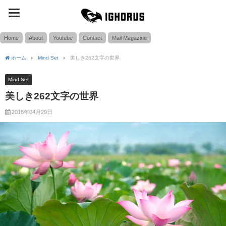
toggle
SEARCH
navigation
Home
About
Youtube
Contact
Mail Magazine
ホーム
Mind Set
美しき262文字の世界
Mind Set
美しき262文字の世界
2018年04月29日