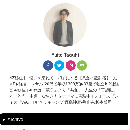
Yuito Taguhi
NZ移住 |「個」を束ねて「和」にする【共創の設計者】| 元
MR▶︎経営コンサル(20代で年収1300万)▶︎33歳で独立▶︎2社経
営＆移住 | 40代は「競争」より「共創」| 人生の「再起動」
と「的当・中道」な生き方をテーマに実験中 | フォースプレ
イス『WA』 | 好き：キャンプ/鹿島神宮/善光寺/杉本博司
Archive