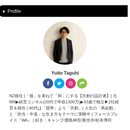
Profile
Yuito Taguhi
NZ移住 |「個」を束ねて「和」にする【共創の設計者】| 元
MR▶︎経営コンサル(20代で年収1300万)▶︎33歳で独立▶︎2社経
営＆移住 | 40代は「競争」より「共創」| 人生の「再起動」
と「的当・中道」な生き方をテーマに実験中 | フォースプレ
イス『WA』 | 好き：キャンプ/鹿島神宮/善光寺/杉本博司