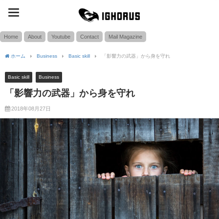
toggle
SEARCH
navigation
Home
About
Youtube
Contact
Mail Magazine
ホーム
Business
Basic skill
「影響力の武器」から身を守れ
Basic skill
Business
「影響力の武器」から身を守れ
2018年08月27日