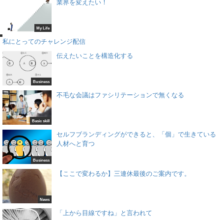
業界を変えたい！
My Life
e
私にとってのチャレンジ配信
伝えたいことを構造化する
Business
不毛な会議はファシリテーションで無くなる
Basic skill
セルフブランディングができると、「個」で生きている
人材へと育つ
Business
【ここで変わるか】三連休最後のご案内です。
News
「上から目線ですね」と言われて