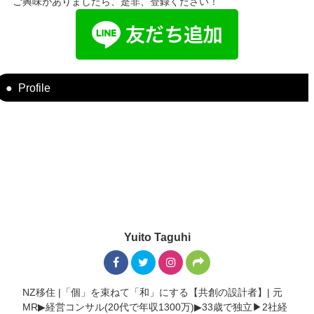
ご興味がありましたら、是非、登録ください！
Profile
Yuito Taguhi
NZ移住 |「個」を束ねて「和」にする【共創の設計者】| 元
MR▶︎経営コンサル(20代で年収1300万)▶︎33歳で独立▶︎2社経