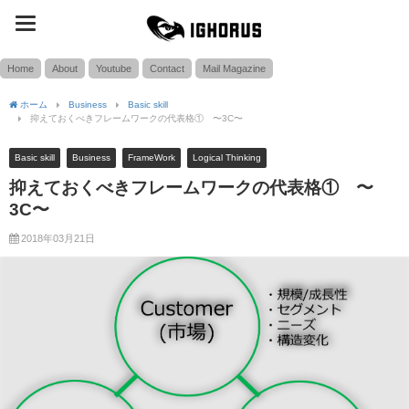
toggle
SEARCH
navigation
Home
About
Youtube
Contact
Mail Magazine
ホーム
Business
Basic skill
抑えておくべきフレームワークの代表格① 〜3C〜
Basic skill
Business
FrameWork
Logical Thinking
抑えておくべきフレームワークの代表格① 〜
3C〜
2018年03月21日