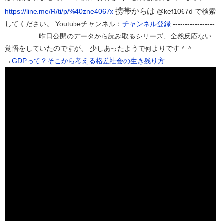
携帯からは
https://line.me/R/ti/p/%40zne4067x
@kef1067d で検索
してください。 Youtubeチャンネル：
チャンネル登録
-----------------
------------- 昨日公開のデータから読み取るシリーズ、全然反応ない
覚悟をしていたのですが、 少しあったようで何よりです＾＾
→
GDPって？そこから考える格差社会の生き残り方