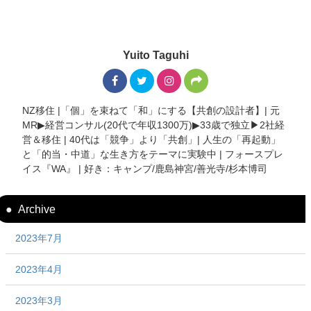
Yuito Taguhi
NZ移住 |「個」を束ねて「和」にする【共創の設計者】| 元
MR▶︎経営コンサル(20代で年収1300万)▶︎33歳で独立▶︎2社経
営＆移住 | 40代は「競争」より「共創」| 人生の「再起動」
と「的当・中道」な生き方をテーマに実験中 | フォースプレ
イス『WA』 | 好き：キャンプ/鹿島神宮/善光寺/杉本博司
Archive
2023年7月
2023年4月
2023年3月