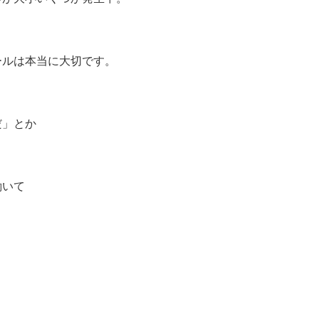
ールは本当に大切です。
だ」とか
働いて
。