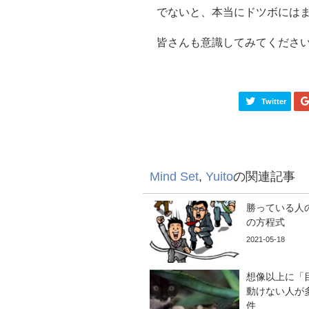
でないと、本当にドツボには
皆さんも意識してみてくださ
Twitter
Mind Set
,
Yuito
の関連記事
勝っている人
の方程式
2021-05-18
想像以上に「
動けない人が
件