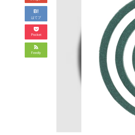
B!
はてブ
Pocket
Feedly