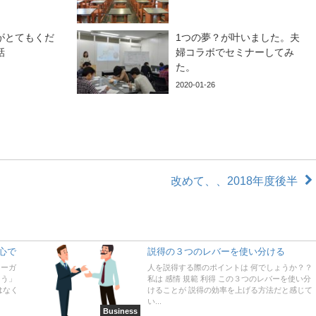
がとてもくだ
1つの夢？が叶いました。夫
話
婦コラボでセミナーしてみ
た。
2020-01-26
改めて、、2018年度後半
心で
説得の３つのレバーを使い分ける
ローガ
人を説得する際のポイントは 何でしょうか？？
こう」
私は 感情 規範 利得 この３つのレバーを使い分
はなく
けることが 説得の効率を上げる方法だと感じて
い...
Business