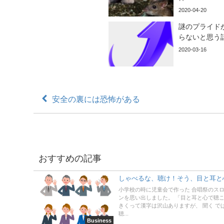
2020-04-20
謎のプライド
らないと思う
2020-03-16
安全の裏には恐怖がある
おすすめの記事
しゃべるな、聴け！そう、目と耳と
小学校の時に児童会で作った 合唱祭のス
ンを思い出しました。 「目と耳と心で聴
きくって漢字は沢山ありますが、 聞く で
聴...
Business