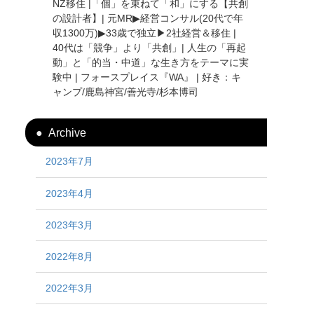
NZ移住 |「個」を束ねて「和」にする【共創
の設計者】| 元MR▶︎経営コンサル(20代で年
収1300万)▶︎33歳で独立▶︎2社経営＆移住 |
40代は「競争」より「共創」| 人生の「再起
動」と「的当・中道」な生き方をテーマに実
験中 | フォースプレイス『WA』 | 好き：キ
ャンプ/鹿島神宮/善光寺/杉本博司
Archive
2023年7月
2023年4月
2023年3月
2022年8月
2022年3月