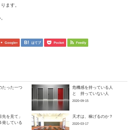
まります。
い。
Google+
はてブ
Pocket
Feedly
のたった一つ
危機感を持っている人
と 持っていない人
2020-09-15
目先を見て」
天才は、稼げるのか？
多発している
2020-03-17