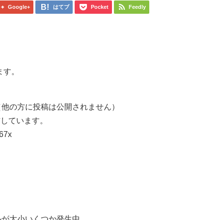
Google+
はてブ
Pocket
Feedly
ます。
（他の方に投稿は公開されません）
信しています。
067x
ルが大小いくつか発生中。