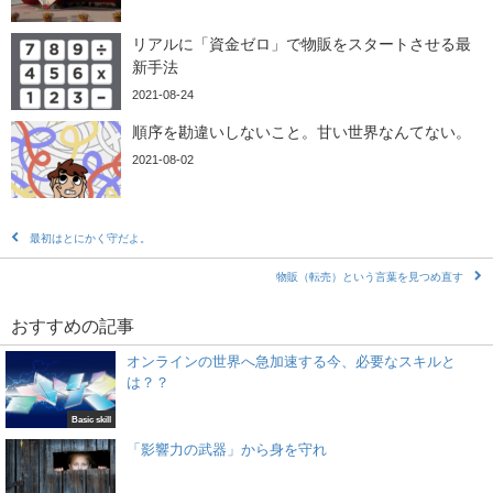
リアルに「資金ゼロ」で物販をスタートさせる最
新手法
2021-08-24
順序を勘違いしないこと。甘い世界なんてない。
2021-08-02
最初はとにかく守だよ。
物販（転売）という言葉を見つめ直す
おすすめの記事
オンラインの世界へ急加速する今、必要なスキルと
は？？
Basic skill
「影響力の武器」から身を守れ