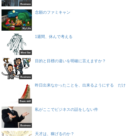
Business
念願のファミキャン
My Life
1週間、休んで考える
Mind Set
目的と目標の違いを明確に言えますか？
Business
昨日出来なかったことを、出来るようにする だけ
Basic skill
私がここでビジネスの話をしない件
Business
天才は、稼げるのか？