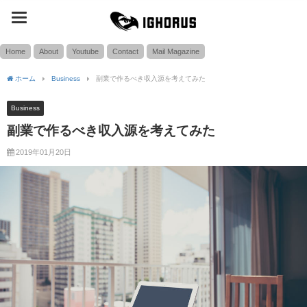
toggle
SEARCH
navigation
Home
About
Youtube
Contact
Mail Magazine
ホーム
Business
副業で作るべき収入源を考えてみた
Business
副業で作るべき収入源を考えてみた
2019年01月20日