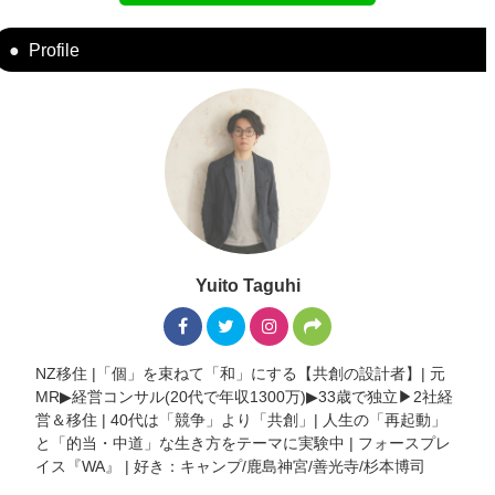
Profile
Yuito Taguhi
NZ移住 |「個」を束ねて「和」にする【共創の設計者】| 元
MR▶︎経営コンサル(20代で年収1300万)▶︎33歳で独立▶︎2社経
営＆移住 | 40代は「競争」より「共創」| 人生の「再起動」
と「的当・中道」な生き方をテーマに実験中 | フォースプレ
イス『WA』 | 好き：キャンプ/鹿島神宮/善光寺/杉本博司