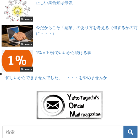
正しい集合知は最強
Business
今だからこそ「副業」のあり方を考える（何するかの前
に・・・）
Business
1% = 10分でいいから続ける事
d
Business
「忙しいからできませんでした」 ・・・をやめませんか