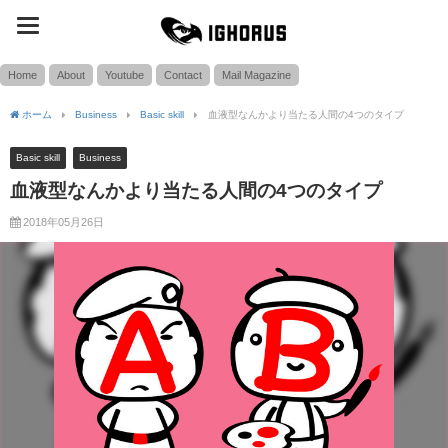
toggle
SEARCH
navigation
Home
About
Youtube
Contact
Mail Magazine
ホーム
Business
Basic skill
血液型なんかより当たる人間の4つのタイプ
Basic skill
Business
血液型なんかより当たる人間の4つのタイプ
2018年05月26日