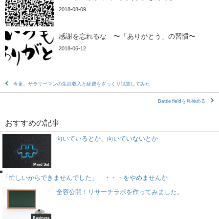
2018-08-09
感謝を忘れるな 〜「ありがとう」の習慣〜
2018-06-12
今更、サラリーマンの生涯収入と経費をざっくり試算してみた
Battle fieldを見極める
おすすめの記事
向いているとか、向いていないとか
d
Mind Set
「忙しいからできませんでした」 ・・・をやめませんか
全容公開！リサーチラボを作ってみました。
Business