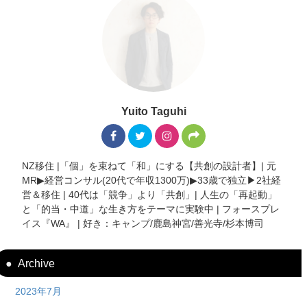
Yuito Taguhi
NZ移住 |「個」を束ねて「和」にする【共創の設計者】| 元
MR▶︎経営コンサル(20代で年収1300万)▶︎33歳で独立▶︎2社経
営＆移住 | 40代は「競争」より「共創」| 人生の「再起動」
と「的当・中道」な生き方をテーマに実験中 | フォースプレ
イス『WA』 | 好き：キャンプ/鹿島神宮/善光寺/杉本博司
Archive
2023年7月