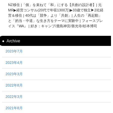
NZ移住 |「個」を束ねて「和」にする【共創の設計者】| 元
MR▶︎経営コンサル(20代で年収1300万)▶︎33歳で独立▶︎2社経
営＆移住 | 40代は「競争」より「共創」| 人生の「再起動」
と「的当・中道」な生き方をテーマに実験中 | フォースプレ
イス『WA』 | 好き：キャンプ/鹿島神宮/善光寺/杉本博司
Archive
2023年7月
2023年4月
2023年3月
2022年8月
2022年3月
2021年8月