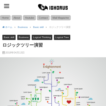
toggle
SEARCH
navigation
Home
About
Youtube
Contact
Mail Magazine
ホーム
Business
Basic skill
ロジックツリー演習
Basic skill
Business
Logical Thinking
Logical Tree
ロジックツリー演習
2018年04月13日