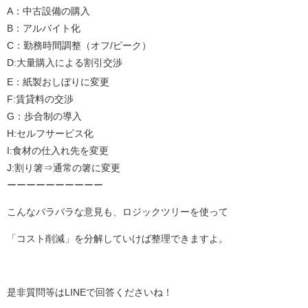
A：中古設備の購入
B：アルバイト化
C：勤務時間調整（オフ/ピーク）
D:大量購入による割引交渉
E：紙製おしぼりに変更
F:賃貸料の交渉
G：歩合制の導入
H:セルフサービス化
I:食材の仕入れ先を変更
J:割り箸⇒通常の箸に変更
ーーーーーーーーーー
こんなバラバラな意見も、ロジックツリーを使って
「コスト削減」を分解していけば整理できますよ。
是非質問等はLINEで回答くださいね！