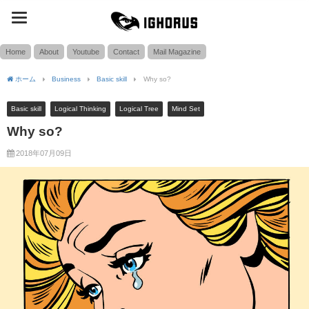
toggle
SEARCH
navigation
Home
About
Youtube
Contact
Mail Magazine
ホーム
Business
Basic skill
Why so?
Basic skill
Logical Thinking
Logical Tree
Mind Set
Why so?
2018年07月09日