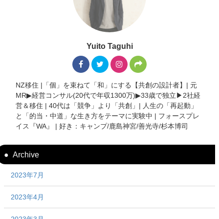
Yuito Taguhi
NZ移住 |「個」を束ねて「和」にする【共創の設計者】| 元
MR▶︎経営コンサル(20代で年収1300万)▶︎33歳で独立▶︎2社経
営＆移住 | 40代は「競争」より「共創」| 人生の「再起動」
と「的当・中道」な生き方をテーマに実験中 | フォースプレ
イス『WA』 | 好き：キャンプ/鹿島神宮/善光寺/杉本博司
Archive
2023年7月
2023年4月
2023年3月