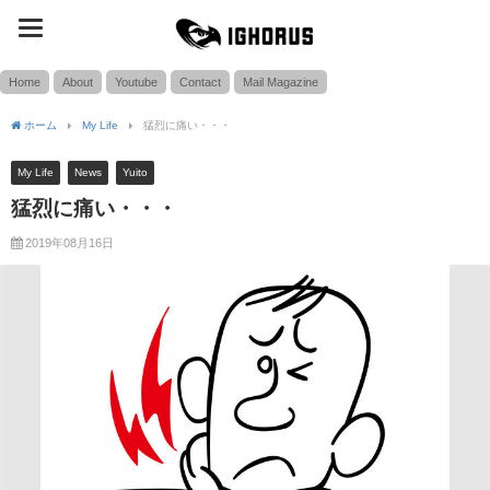
toggle
SEARCH
navigation
Home
About
Youtube
Contact
Mail Magazine
ホーム
My Life
猛烈に痛い・・・
My Life
News
Yuito
猛烈に痛い・・・
2019年08月16日