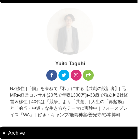
Yuito Taguhi
NZ移住 |「個」を束ねて「和」にする【共創の設計者】| 元
MR▶︎経営コンサル(20代で年収1300万)▶︎33歳で独立▶︎2社経
営＆移住 | 40代は「競争」より「共創」| 人生の「再起動」
と「的当・中道」な生き方をテーマに実験中 | フォースプレ
イス『WA』 | 好き：キャンプ/鹿島神宮/善光寺/杉本博司
Archive