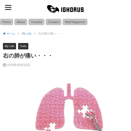
toggle
SEARCH
navigation
Home
About
Youtube
Contact
Mail Magazine
ホーム
My Life
右の肺が痛い・・・
My Life
Yuito
右の肺が痛い・・・
2018年09月02日