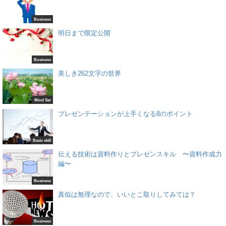
Business
明日まで限定公開
Business
美しき262文字の世界
Mind Set
プレゼンテーションが上手くなる8のポイント
Basic skill
伝える技術は資料作りとプレゼンスキル 〜資料作成力
編〜
Business
真似は無理なので、いいとこ取りしてみては？
Business