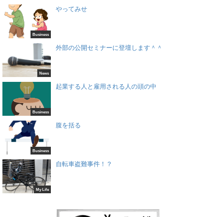
やってみせ
Business
外部の公開セミナーに登壇します＾＾
News
起業する人と雇用される人の頭の中
Business
腹を括る
Business
自転車盗難事件！？
My Life