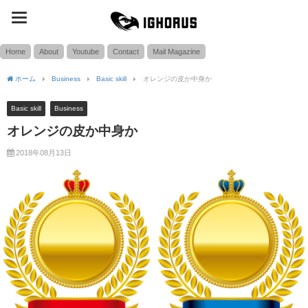
toggle
SEARCH
navigation
Home
About
Youtube
Contact
Mail Magazine
ホーム
Business
Basic skill
オレンジの皮か中身か
Basic skill
Business
オレンジの皮か中身か
2018年08月13日