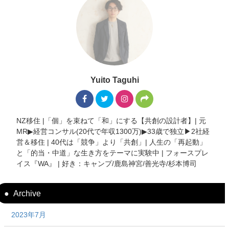
Yuito Taguhi
NZ移住 |「個」を束ねて「和」にする【共創の設計者】| 元
MR▶︎経営コンサル(20代で年収1300万)▶︎33歳で独立▶︎2社経
営＆移住 | 40代は「競争」より「共創」| 人生の「再起動」
と「的当・中道」な生き方をテーマに実験中 | フォースプレ
イス『WA』 | 好き：キャンプ/鹿島神宮/善光寺/杉本博司
Archive
2023年7月