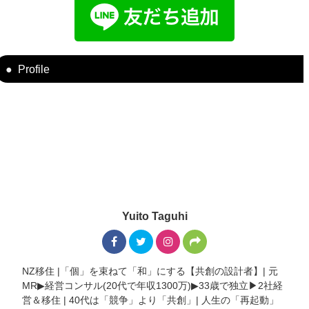
Profile
Yuito Taguhi
NZ移住 |「個」を束ねて「和」にする【共創の設計者】| 元
MR▶︎経営コンサル(20代で年収1300万)▶︎33歳で独立▶︎2社経
営＆移住 | 40代は「競争」より「共創」| 人生の「再起動」