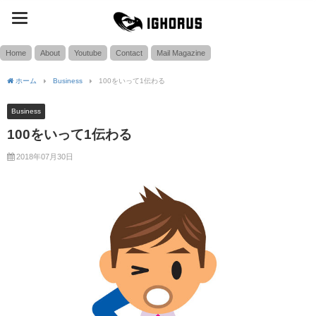
toggle
SEARCH
navigation
Home
About
Youtube
Contact
Mail Magazine
ホーム
Business
100をいって1伝わる
Business
100をいって1伝わる
2018年07月30日