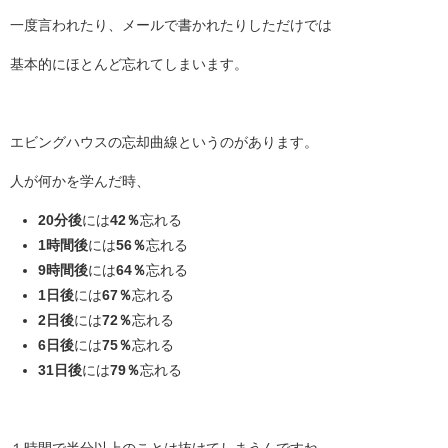
一度言われたり、メールで書かれたりしただけでは
基本的にほとんど忘れてしまいます。
エビングハウスの忘却曲線というのがあります。
人が何かを学んだ時、
20分後
には
42％
忘れる
1時間後
には
56％
忘れる
9時間後
には
64％
忘れる
1日後
には
67％
忘れる
2日後
には
72％
忘れる
6日後
には
75％
忘れる
31日後
には
79％
忘れる
１時間で半分以上のことは抜けてしまうんですね。