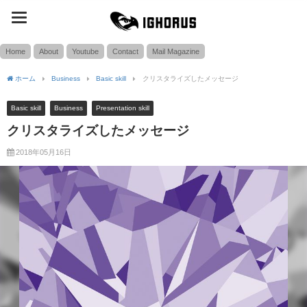
toggle
SEARCH
navigation
Home
About
Youtube
Contact
Mail Magazine
ホーム
Business
Basic skill
クリスタライズしたメッセージ
Basic skill
Business
Presentation skill
クリスタライズしたメッセージ
2018年05月16日