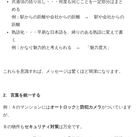
共通項の括り出し・・・何度も同じことを一定部分はまと
める
例：駅からの距離や会社からの距離 → 駅や会社からの
距離
熟語化・・・平易な日本語を、締りのある熟語に変えて書
く
例：かなり魅力的と考えられる → 「魅力度大」
これらを意識すれば、メッセージは驚くほど簡潔になります。
2. 言葉を統一する
例：Ａのマンションには
オートロック
と
防犯カメラ
がついています
が、
Ｂの物件も
セキュリティ対策
は万全です。