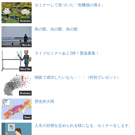
セミナーして気づいた「危機感の薄さ」
Business
鳥の眼、虫の眼、魚の眼
My Life
ライブセミナーあと2枠！緊急募集！
Mind Set
物販で成功したいなら・・・（特別プレゼント）
Business
歴史的大雨
News
人生の目標を定められる様になる、セミナーをします。