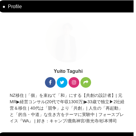
Profile
Yuito Taguhi
NZ移住 |「個」を束ねて「和」にする【共創の設計者】| 元
MR▶︎経営コンサル(20代で年収1300万)▶︎33歳で独立▶︎2社経
営＆移住 | 40代は「競争」より「共創」| 人生の「再起動」
と「的当・中道」な生き方をテーマに実験中 | フォースプレ
イス『WA』 | 好き：キャンプ/鹿島神宮/善光寺/杉本博司