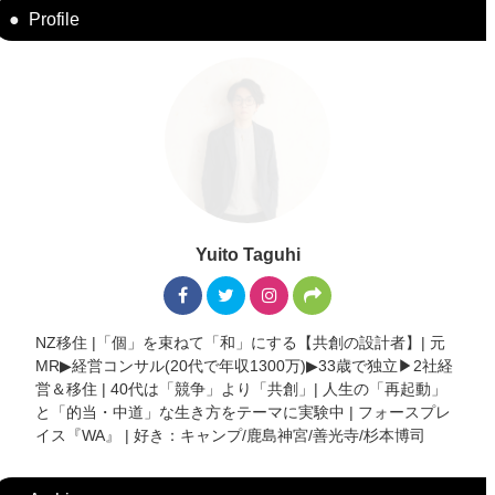
Profile
Yuito Taguhi
NZ移住 |「個」を束ねて「和」にする【共創の設計者】| 元
MR▶︎経営コンサル(20代で年収1300万)▶︎33歳で独立▶︎2社経
営＆移住 | 40代は「競争」より「共創」| 人生の「再起動」
と「的当・中道」な生き方をテーマに実験中 | フォースプレ
イス『WA』 | 好き：キャンプ/鹿島神宮/善光寺/杉本博司