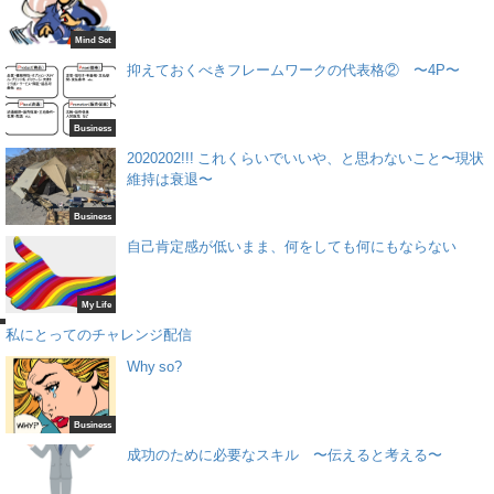
Mind Set
抑えておくべきフレームワークの代表格② 〜4P〜
Business
2020202!!! これくらいでいいや、と思わないこと〜現状
維持は衰退〜
Business
自己肯定感が低いまま、何をしても何にもならない
My Life
e
私にとってのチャレンジ配信
Why so?
Business
成功のために必要なスキル 〜伝えると考える〜