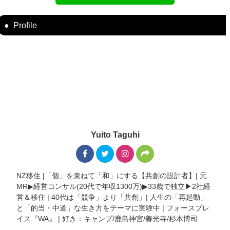
Profile
Yuito Taguhi
NZ移住 |「個」を束ねて「和」にする【共創の設計者】| 元
MR▶︎経営コンサル(20代で年収1300万)▶︎33歳で独立▶︎2社経
営＆移住 | 40代は「競争」より「共創」| 人生の「再起動」
と「的当・中道」な生き方をテーマに実験中 | フォースプレ
イス『WA』 | 好き：キャンプ/鹿島神宮/善光寺/杉本博司