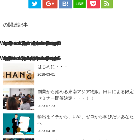
LINE
の関連記事
Warning
: Undefined array key 0 in
/home/emuninim22/yuitotaguchi.com/public_html/wp-content/themes/diver/lib/parts/posts-category.php
10
Warning
: Attempt to read property "cat_ID" on null in
/home/emuninim22/yuitotaguchi.com/public_html/wp-content/themes/diver/lib/parts/posts-category.php
16
はじめに・・・
2018-03-01
副業から始める東南アジア物販。田口による限定
セミナー開催決定・・・！！
2023-07-23
輸出をイチから、いや、ゼロから学びたいあなた
へ
2023-04-18