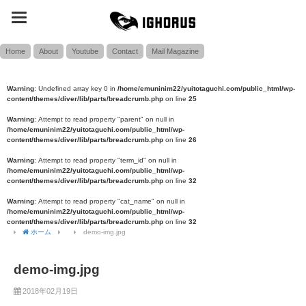
toggle
SEARCH
navigation
Home
About
Youtube
Contact
Mail Magazine
Warning
: Undefined array key 0 in
/home/emuninim22/yuitotaguchi.com/public_html/wp-
content/themes/diver/lib/parts/breadcrumb.php
on line
25
Warning
: Attempt to read property "parent" on null in
/home/emuninim22/yuitotaguchi.com/public_html/wp-
content/themes/diver/lib/parts/breadcrumb.php
on line
26
Warning
: Attempt to read property "term_id" on null in
/home/emuninim22/yuitotaguchi.com/public_html/wp-
content/themes/diver/lib/parts/breadcrumb.php
on line
32
Warning
: Attempt to read property "cat_name" on null in
/home/emuninim22/yuitotaguchi.com/public_html/wp-
content/themes/diver/lib/parts/breadcrumb.php
on line
32
ホーム
demo-img.jpg
demo-img.jpg
2018年02月19日