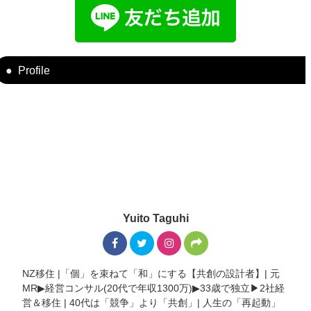
Profile
Yuito Taguhi
NZ移住 |「個」を束ねて「和」にする【共創の設計者】| 元
MR▶︎経営コンサル(20代で年収1300万)▶︎33歳で独立▶︎2社経
営＆移住 | 40代は「競争」より「共創」| 人生の「再起動」