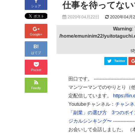
仕事を待ってない
シェア
2020年04月22日
2020年04月
Warning
:
Google+
/home/emuninim22/yuitotaguchi.
B!
st
はてブ
Twitter
Pocket
田口です。 -----------------
マンツーマンでのやりとり（他
Feedly
定配信しています。
https://lin
Youtubeチャンネル：
チャンネ
「副業」の選び方 3つのポイ
ジカルシンキング〜
--------
お会いして会話しました。 （