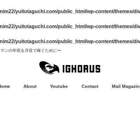
im22/yuitotaguchi.com/public_html/wp-content/themes/di
im22/yuitotaguchi.com/public_html/wp-content/themes/di
im22/yuitotaguchi.com/public_html/wp-content/themes/di
ーマンの年収を月収で稼ぐために〜
Home
About
Youtube
Contact
Mail Magazin