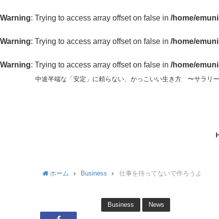
Warning
: Trying to access array offset on false in
/home/emunin
Warning
: Trying to access array offset on false in
/home/emunin
Warning
: Trying to access array offset on false in
/home/emunin
中途半端な「安定」に頼らない、かっこいい生き方 〜サラリ
ホーム
Business
仕事を待ってないで作ろうよ
Business
News