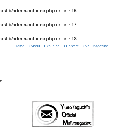
ver/lib/admin/scheme.php
on line
16
ver/lib/admin/scheme.php
on line
17
ver/lib/admin/scheme.php
on line
18
Home
About
Youtube
Contact
Mail Magazine
e