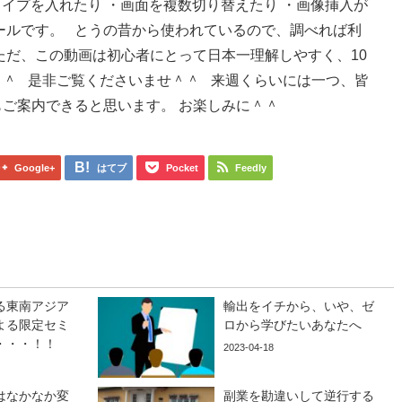
 ・ワイプを入れたり ・画面を複数切り替えたり ・画像挿入が
ールです。 とうの昔から使われているので、調べれば利
ただ、この動画は初心者にとって日本一理解しやすく、10
＾＾ 是非ご覧くださいませ＾＾ 来週くらいには一つ、皆
ご案内できると思います。 お楽しみに＾＾
Google+
はてブ
Pocket
Feedly
る東南アジア
輸出をイチから、いや、ゼ
よる限定セミ
ロから学びたいあなたへ
・・・！！
2023-04-18
はなかなか変
副業を勘違いして逆行する