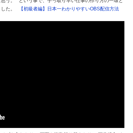
と思う。 という事で、手っ取り早い仕事の作り方の一環と
ました。
【初級者編】日本一わかりやすいOBS配信方法