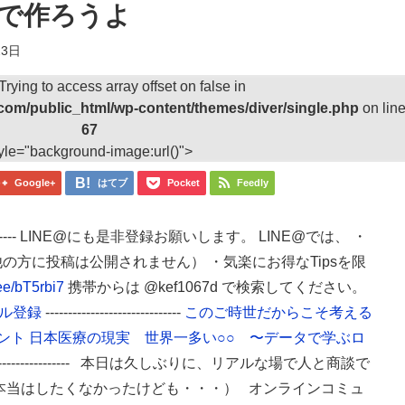
で作ろうよ
23日
 Trying to access array offset on false in
com/public_html/wp-content/themes/diver/single.php
on lin
67
yle="background-image:url()">
Google+
はてブ
Pocket
Feedly
-------------- LINE@にも是非登録お願いします。 LINE@では、 ・
の方に投稿は公開されません） ・気楽にお得なTipsを限
.ee/bT5rbi7
携帯からは
@kef1067d で検索してください。
ル登録
------------------------------
このご時世だからこそ考える
ント
日本医療の現実 世界一多い○○ 〜データで学ぶロ
---------------------- 本日は久しぶりに、リアルな場で人と商談で
本当はしたくなかったけども・・・） オンラインコミュ