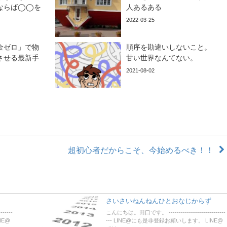
ならば◯◯を
人あるある
2022-03-25
金ゼロ」で物
順序を勘違いしないこと。
させる最新手
甘い世界なんてない。
2021-08-02
超初心者だからこそ、今始めるべき！！
さいさいねんねんひとおなじからず
-----
こんにちは。田口です。 ----------------------------
NE@
--- LINE@にも是非登録お願いします。 LINE@