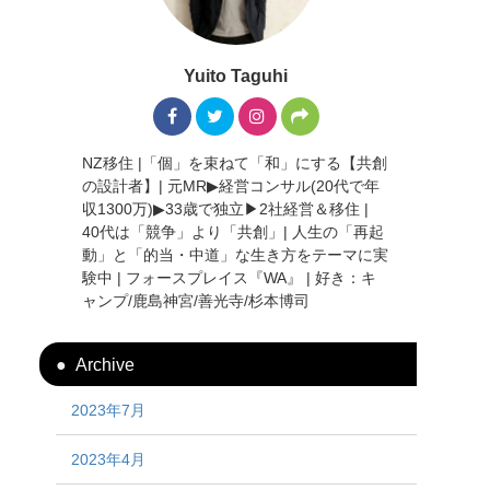
Yuito Taguhi
NZ移住 |「個」を束ねて「和」にする【共創
の設計者】| 元MR▶︎経営コンサル(20代で年
収1300万)▶︎33歳で独立▶︎2社経営＆移住 |
40代は「競争」より「共創」| 人生の「再起
動」と「的当・中道」な生き方をテーマに実
験中 | フォースプレイス『WA』 | 好き：キ
ャンプ/鹿島神宮/善光寺/杉本博司
Archive
2023年7月
2023年4月