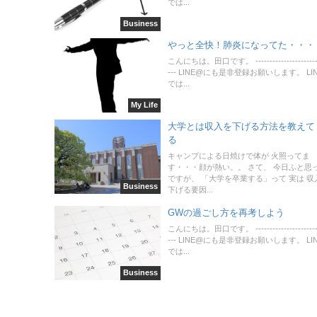
では...
Business
やっと全快！肺炎になってた・・・
こんにちは。田口です。 -----------------------
--- LINE@にも是非登録お願いします。 LI
では...
My Life
大学とは収入を下げる方法を教えて
る
キャンプによる日焼けで体が 火照ってま
す・・・顔が熱い。。 さて、 今日ふと思
ですが、 「大学を卒業する」って 実は 収
Business
下げる要因...
GWの過ごし方を再考しよう
こんにちは。田口です。 -----------------------
--- LINE@にも是非登録お願いします。 LI
では...
Business