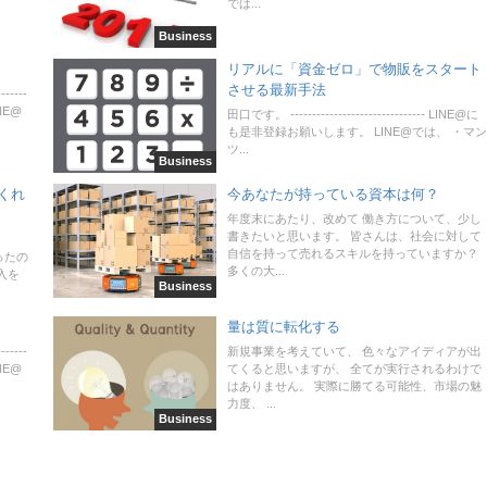
では...
Business
リアルに「資金ゼロ」で物販をスタート
させる最新手法
-----
NE@
田口です。 ------------------------------- LINE@に
も是非登録お願いします。 LINE@では、 ・マン
ツ...
Business
くれ
今あなたが持っている資本は何？
年度末にあたり、改めて 働き方について、少し
書きたいと思います。 皆さんは、社会に対して
自信を持って売れるスキルを持っていますか？
ったの
多くの大...
入を
Business
量は質に転化する
-----
新規事業を考えていて、 色々なアイディアが出
NE@
てくると思いますが、 全てが実行されるわけで
はありません。 実際に勝てる可能性、市場の魅
力度、 ...
Business