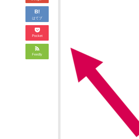
B!
はてブ
Pocket
Feedly