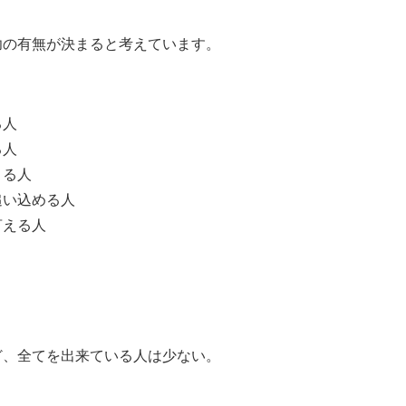
功の有無が決まると考えています。
る人
る人
きる人
追い込める人
言える人
ど、全てを出来ている人は少ない。