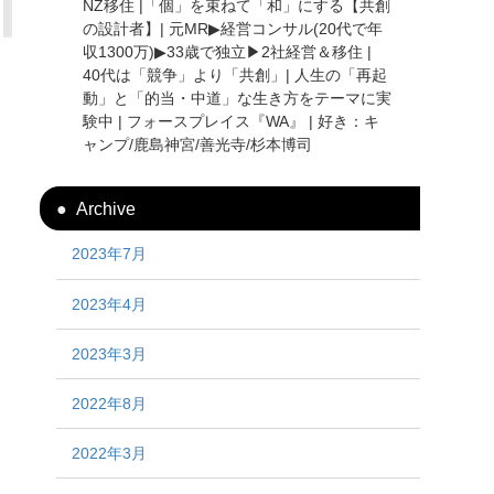
NZ移住 |「個」を束ねて「和」にする【共創
の設計者】| 元MR▶︎経営コンサル(20代で年
収1300万)▶︎33歳で独立▶︎2社経営＆移住 |
40代は「競争」より「共創」| 人生の「再起
動」と「的当・中道」な生き方をテーマに実
験中 | フォースプレイス『WA』 | 好き：キ
ャンプ/鹿島神宮/善光寺/杉本博司
Archive
2023年7月
2023年4月
2023年3月
2022年8月
2022年3月