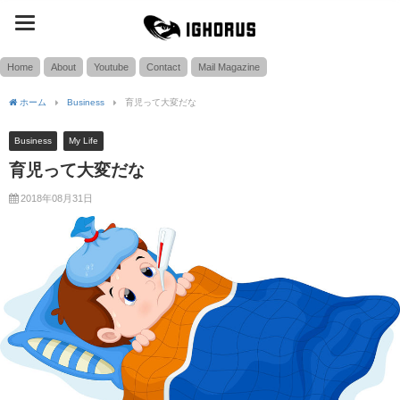
toggle
SEARCH
navigation
Home
About
Youtube
Contact
Mail Magazine
ホーム
Business
育児って大変だな
Business
My Life
育児って大変だな
2018年08月31日