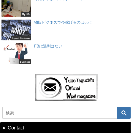
My Life
物販ビジネスで今稼げるのは○○！
Export Business
FBは過剰はない
Business
Contact