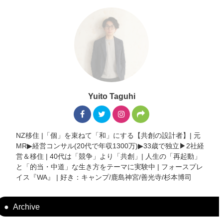
Yuito Taguhi
NZ移住 |「個」を束ねて「和」にする【共創の設計者】| 元
MR▶︎経営コンサル(20代で年収1300万)▶︎33歳で独立▶︎2社経
営＆移住 | 40代は「競争」より「共創」| 人生の「再起動」
と「的当・中道」な生き方をテーマに実験中 | フォースプレ
イス『WA』 | 好き：キャンプ/鹿島神宮/善光寺/杉本博司
Archive