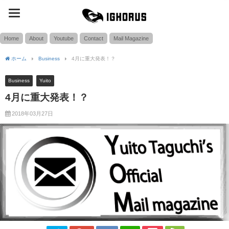
toggle
SEARCH
navigation
Home
About
Youtube
Contact
Mail Magazine
ホーム
Business
4月に重大発表！？
Business
Yuito
4月に重大発表！？
2018年03月27日