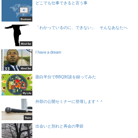
どこでも仕事できると言う事
Business
「わかっているのに、できない」 そんなあなたへ
Mind Set
I have a dream
Mind Set
面白半分でBBQ対談を録ってみた
My Life
外部の公開セミナーに登壇します＾＾
News
出会いと別れと再会の季節