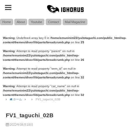
toggle
SEARCH
navigation
Home
About
Youtube
Contact
Mail Magazine
Warning
: Undefined array key 0 in
/home/emuninim22/yuitotaguchi.com/public_html/wp-
content/themes/diver/lib/parts/breadcrumb.php
on line
25
Warning
: Attempt to read property "parent" on null in
/home/emuninim22/yuitotaguchi.com/public_html/wp-
content/themes/diver/lib/parts/breadcrumb.php
on line
26
Warning
: Attempt to read property "term_id" on null in
/home/emuninim22/yuitotaguchi.com/public_html/wp-
content/themes/diver/lib/parts/breadcrumb.php
on line
32
Warning
: Attempt to read property "cat_name" on null in
/home/emuninim22/yuitotaguchi.com/public_html/wp-
content/themes/diver/lib/parts/breadcrumb.php
on line
32
ホーム
FV1_taguchi_02B
FV1_taguchi_02B
2022年08月18日