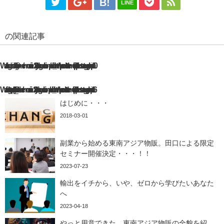
LINE
の関連記事
Warning
: Undefined array key 0 in
/home/emuninim22/yuitotaguchi.com/public_html/wp-content/themes/diver/lib/parts/posts-category.php
10
Warning
: Attempt to read property "cat_ID" on null in
/home/emuninim22/yuitotaguchi.com/public_html/wp-content/themes/diver/lib/parts/posts-category.php
16
はじめに・・・
2018-03-01
副業から始める東南アジア物販。田口による限定
セミナー開催決定・・・！！
2023-07-23
輸出をイチから、いや、ゼロから学びたいあなた
へ
2023-04-18
やっと用意できた。東南アジア物販の全貌を紹