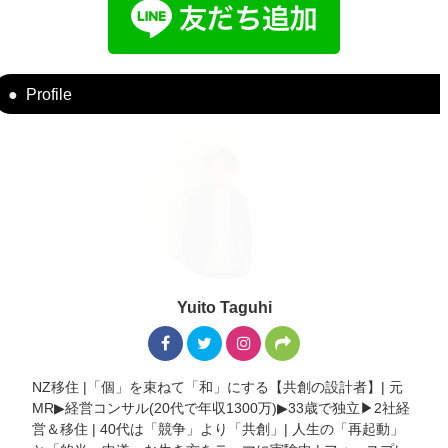
Profile
Yuito Taguhi
NZ移住 |「個」を束ねて「和」にする【共創の設計者】| 元
MR▶︎経営コンサル(20代で年収1300万)▶︎33歳で独立▶︎2社経
営＆移住 | 40代は「競争」より「共創」| 人生の「再起動」