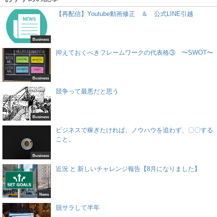
【再配信】Youtube動画修正 ＆ 公式LINE引越
Business
抑えておくべきフレームワークの代表格③ 〜SWOT〜
Business
競争って最悪だと思う
Business
ビジネスで稼ぎたければ、ノウハウを追わず、〇〇する
こと。
Business
近況 と 新しいチャレンジ報告【8月になりました】
News
脱サラして半年