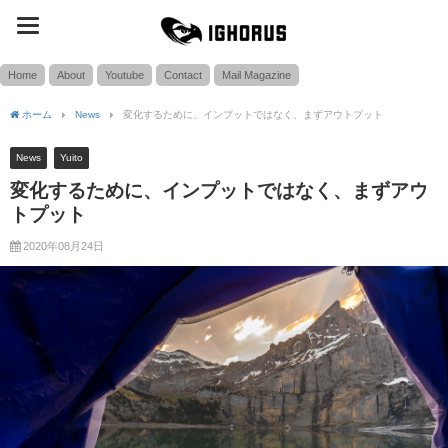
toggle
SEARCH
navigation
Home
About
Youtube
Contact
Mail Magazine
ホーム
News
変化するために、インプットではなく、まずアウトプット
News
Yuito
変化するために、インプットではなく、まずアウ
トプット
2020年08月24日