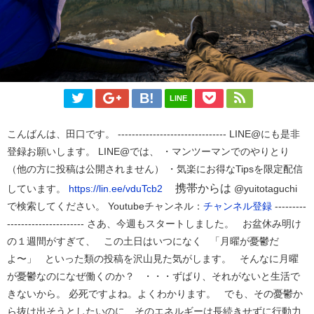
LINE
こんばんは、田口です。 ------------------------------- LINE@にも是非
登録お願いします。 LINE@では、 ・マンツーマンでのやりとり
（他の方に投稿は公開されません） ・気楽にお得なTipsを限定配信
携帯からは
しています。
https://lin.ee/vduTcb2
@yuitotaguchi
で検索してください。 Youtubeチャンネル：
チャンネル登録
---------
---------------------- さあ、今週もスタートしました。 お盆休み明け
の１週間がすぎて、 この土日はいつになく 「月曜が憂鬱だ
よ〜」 といった類の投稿を沢山見た気がします。 そんなに月曜
が憂鬱なのになぜ働くのか？ ・・・ずばり、それがないと生活で
きないから。 必死ですよね。よくわかります。 でも、その憂鬱か
ら抜け出そうとしたいのに、そのエネルギーは長続きせずに行動力